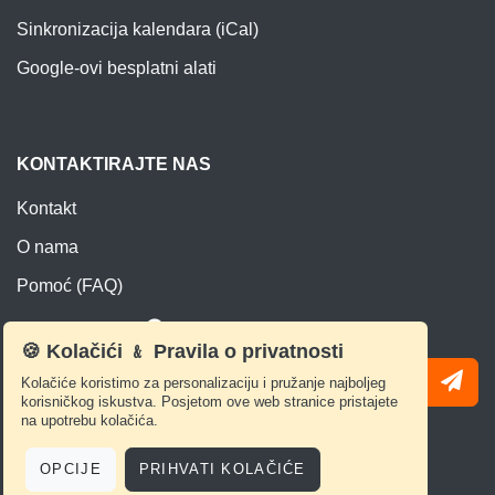
Sinkronizacija kalendara (iCal)
Google-ovi besplatni alati
KONTAKTIRAJTE NAS
Kontakt
O nama
Pomoć (FAQ)
NEWSLETTER
🍪 Kolačići ﹠ Pravila o privatnosti
Kolačiće koristimo za personalizaciju i pružanje najboljeg
korisničkog iskustva. Posjetom ove web stranice pristajete
na upotrebu kolačića.
OPCIJE
PRIHVATI KOLAČIĆE