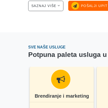
SAZNAJ VIŠE
POŠALJI UPI
SVE NAŠE USLUGE
Potpuna paleta usluga u
uge za
Brendiranje i marketing
ivače