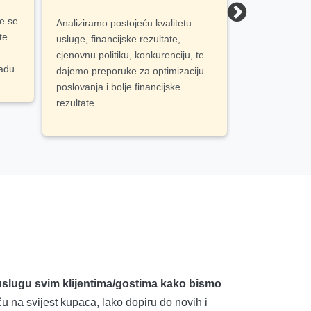
je se
Analiziramo postojeću kvalitetu
Nudimo široku
te
usluge, financijske rezultate,
usluga poput 
cjenovnu politiku, konkurenciju, te
prijevoda na dr
radu
dajemo preporuke za optimizaciju
i investicijski
poslovanja i bolje financijske
vrijednosti pr
rezultate
/uslugu svim klijentima/gostima kako bismo
ču na svijest kupaca, lako dopiru do novih i