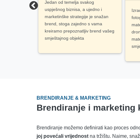
Jedan od temelja svakog
uspješnog biznisa, a ujedno i
 dodatnih
Izra
marketinške strategije je snažan
imizacije,
foto
brend, stoga zajedno s vama
ike, feasibility
mate
kreiramo prepoznatljiv brend vašeg
a te procjene
dro
smještajnog objekta
i nekretnina
mate
smje
BRENDIRANJE & MARKETING
Brendiranje i marketing
Brendiranje možemo definirati kao proces odnos
joj povećali vrijednost
na tržištu. Naime, snažn