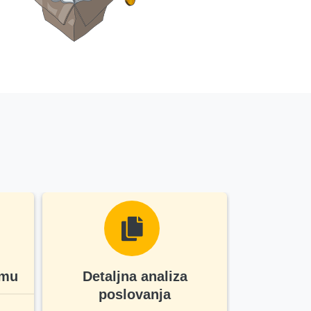
zmu
Detaljna analiza
Ostal
poslovanja
izna