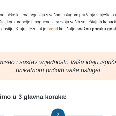
e točke klijenata/gostiju s vašom uslugom pružanja smještaja 
šta, konkurencije i mogućnosti razvoja vaših smještajnih kapac
 gostiju. Krajnji rezultat je
brend
koji šalje
snažnu poruku gosti
misao i sustav vrijednosti. Vašu ideju ispri
unikatnom pričom vaše usluge!
imo u 3 glavna koraka:
2