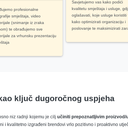
Savjetujemo vas kako podići
kvalitetu smještaja i usluge, gd
đujemo profesionalne
oglašavati, koje usluge koristiti 
grafije smještaja, video
kako optimizirati organizaciju i
rijale (snimanje iz zraka
poslovanje te maksimizirati za
nom) te obrađujemo sve
rijale za vrhunsku prezentaciju
štaja
 kao ključ dugoročnog uspjeha
no niz radnji kojemu je cilj
učiniti prepoznatljivim proizvod
i i kvalitetno izgrađeni brendovi vrlo pozitivno i proaktivno utje