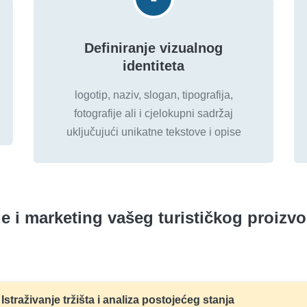
Definiranje vizualnog
identiteta
logotip, naziv, slogan, tipografija,
fotografije ali i cjelokupni sadržaj
uključujući unikatne tekstove i opise
je i marketing vašeg turističkog proizv
Istraživanje tržišta i analiza postojećeg stanja