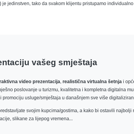
is) je jedinstven, tako da svakom klijentu pristupamo individualno
entaciju vašeg smještaja
raktivna video prezentacija
,
realistična virtualna šetnja
i opće
pješno poslovanje u turizmu, kvalitetna i kompletna digitalna mu
 i promociju usluge/smještaja u današnjem sve više digitaliziran
edstavljate svojim kupcima/gostima, a kako bi ostavili najbolji 
tacije, slikane za lijepog vremena...