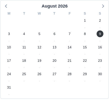
August 2026
M
T
W
T
F
S
S
1
2
-
-
3
4
5
6
7
8
9
-
-
-
-
-
-
-
10
11
12
13
14
15
16
-
-
-
-
-
-
-
17
18
19
20
21
22
23
-
-
-
-
-
-
-
24
25
26
27
28
29
30
-
-
-
-
-
-
-
31
-